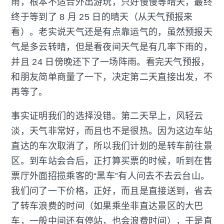
雨，根本不适合外出游玩，只好慢慢等晴天，最终
终于等到了 8 月 25 日的晴天（从天气预报来
看）。老实说天气还是有点靠运气的，虽然预报天
气是多云转晴，但是看夜间天气是有几率下雨的，
并且 24 日傍晚还下了一场阵雨。看完天气预报，
和朋友简单商量了一下，决定第二天直接出发，不
再等了。
事实证明我们的选择没错。第二天早上，风轻云
淡，天气非常好，而且也不是很热。因为这边车站
直达的车次取消了，所以我们计划的是转车前往景
区。到车站会合后，正打算买票的时候，听到在售
票厅外面招揽乘客的“黑车”有人问去不去云台山。
我们问了一下价格，正好，而且是直接送到，省去
了转车浪费的时间（如果乘坐非直达景区的大巴
车，一般中间还有停站，也会浪费时间），于是直